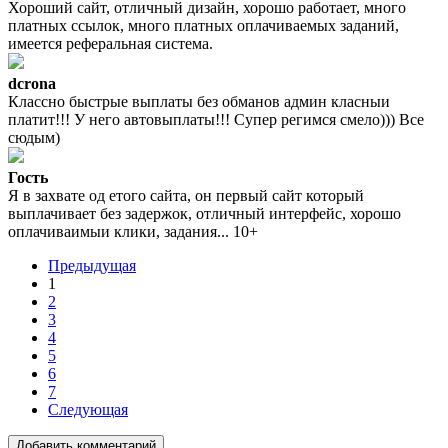
Хороший сайт, отличный дизайн, хорошо работает, много
платных ссылок, много платных оплачиваемых заданий,
имеется реферальная система.
dcrona
Классно быстрые выплаты без обманов админ класныи
платит!!! У него автовыплаты!!! Супер регимся смело))) Все
сюдым)
Гость
Я в захвате од етого сайта, он первый сайт который
выплачивает без задержок, отличный интерфейс, хорошо
оплачиваимыи клики, задания... 10+
Предыдущая
1
2
3
4
5
6
7
Следующая
Добавить комментарий