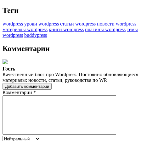
Теги
wordpress
уроки wordpress
статьи wordpress
новости wordpress
материалы wordpress
книги wordpress
плагины wordpress
темы
wordpress
buddypress
Комментарии
Гость
Качественный блог про Wordpress. Постоянно обновляющиеся
материалы: новости, статьи, руководства по WP.
Добавить комментарий
Комментарий
*