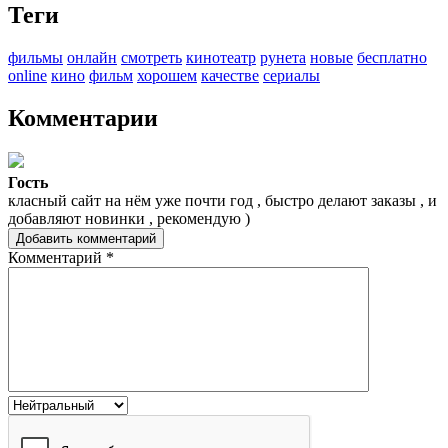
Теги
фильмы
онлайн
смотреть
кинотеатр
рунета
новые
бесплатно
online
кино
фильм
хорошем
качестве
сериалы
Комментарии
Гость
класный сайт на нём уже почти год , быстро делают заказы , и
добавляют новинки , рекомендую )
Добавить комментарий
Комментарий
*