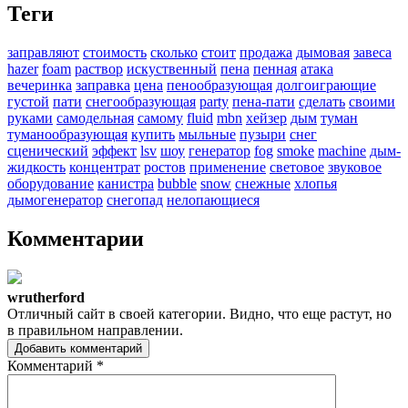
Теги
заправляют
стоимость
сколько
стоит
продажа
дымовая
завеса
hazer
foam
раствор
искуственный
пена
пенная
атака
вечеринка
заправка
цена
пенообразующая
долгоиграющие
густой
пати
снегообразующая
party
пена-пати
сделать
своими
руками
самодельная
самому
fluid
mbn
хейзер
дым
туман
туманообразующая
купить
мыльные
пузыри
снег
сценический
эффект
lsv
шоу
генератор
fog
smoke
machine
дым-
жидкость
концентрат
ростов
применение
световое
звуковое
оборудование
канистра
bubble
snow
снежные
хлопья
дымогенератор
снегопад
нелопающиеся
Комментарии
wrutherford
Отличный сайт в своей категории. Видно, что еще растут, но
в правильном направлении.
Добавить комментарий
Комментарий
*