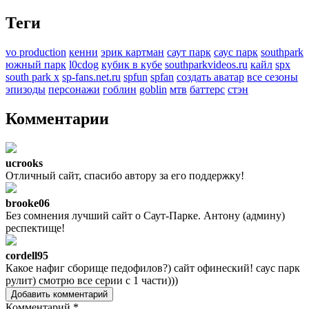
Теги
vo production
кенни
эрик картман
саут парк
саус парк
southpark
южный парк
l0cdog
кубик в кубе
southparkvideos.ru
кайл
spx
south park x
sp-fans.net.ru
spfun
spfan
создать аватар
все сезоны
эпизоды
персонажи
гоблин
goblin
мтв
баттерс
стэн
Комментарии
ucrooks
Отличный сайт, спасибо автору за его поддержку!
brooke06
Без сомнения лучший сайт о Саут-Парке. Антону (админу)
респектище!
cordell95
Какое нафиг сборище педофилов?) сайт офинеский! саус парк
рулит) смотрю все серии с 1 части)))
Добавить комментарий
Комментарий
*