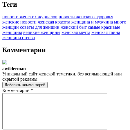
Теги
новости женских журналов
новости женского здоровья
женские новости
женская красота
женщина и мужчина
много
женщин
советы для женщин
женский быт
самые красивые
женщины
великие женщины
женская мечта
женская тайна
женщина стерва
Комментарии
awilderman
Уникальный сайт женской тематики, без всплывающей или
скрытой рекламы.
Добавить комментарий
Комментарий
*