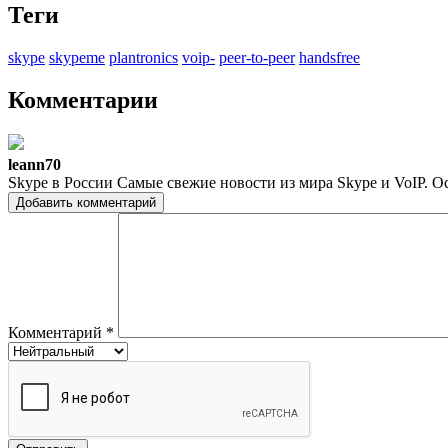
Теги
skype
skypeme
plantronics
voip-
peer-to-peer
handsfree
Комментарии
leann70
Skype в России Самые свежие новости из мира Skype и VoIP. О
Добавить комментарий
Комментарий
*