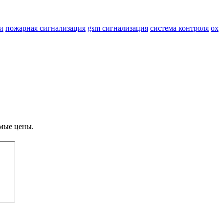
и
пожарная сигнализация
gsm сигнализация
система контроля
ох
мые цены.